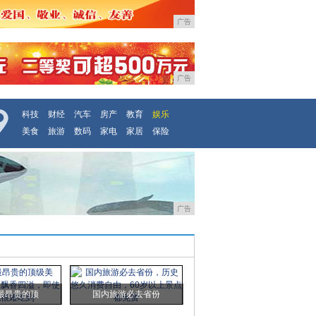
广告
广告
科技
财经
汽车
房产
教育
娱乐
美食
旅游
数码
家电
家居
保险
广告
最昂贵的顶
国内旅游必去省份