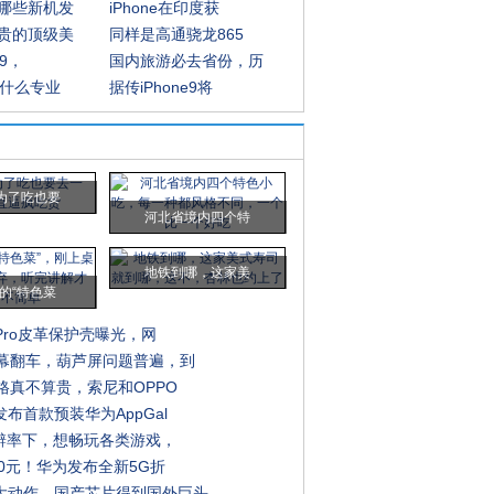
哪些新机发
iPhone在印度获
贵的顶级美
同样是高通骁龙865
e9，
国内旅游必去省份，历
内什么专业
据传iPhone9将
为了吃也要
河北省境内四个特
地铁到哪，这家美
的“特色菜
 Pro皮革保护壳曝光，网
屏幕翻车，葫芦屏问题普遍，到
格真不算贵，索尼和OPPO
布首款预装华为AppGal
分辨率下，想畅玩各类游戏，
00元！华为发布全新5G折
大动作，国产芯片得到国外巨头