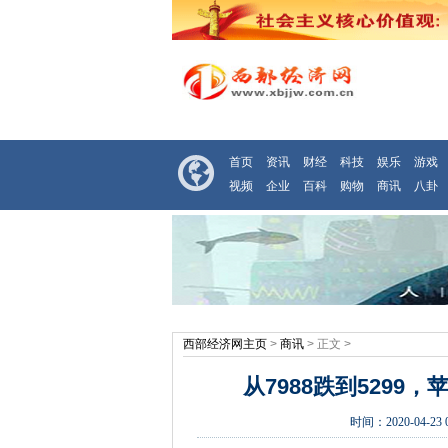
首页
资讯
财经
科技
娱乐
游戏
视频
企业
百科
购物
商讯
八卦
西部经济网主页
>
商讯
> 正文 >
从7988跌到5299，
时间：
2020-04-23 