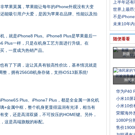
上半年还有
非苹果莫属，苹果能让每年的iPhone外观没有大变
世界上最昂
变还能吸引用户大爱，是因为苹果在品牌、性能以及拍
不是iPhon
未来10年
Phone8 Plus。iPhone8 Plus是苹果最后一
随便看看
e6 Plus一样，只是在机身工艺方面进行升级。在
朋友去买，一度成为热销产品。
新疆，
s的售价也有了下调，这让其具有较高性价比，基本情况就是
调整，拥有256GB机身存储，支持iOS13新系统!
渔民家
华为P40
小米10
Phone6S Plus、iPhone7 Plus，都是全金属一体化机
小米10价
了双面玻璃+金属中框，整个机身更显得温润有光泽，相当有
荣耀海外发
方都没有变，还是高清双摄，不可按压的HOME键。另外，
1080P
防水防尘，这是高端旗舰的标配。
售价190
与联通有