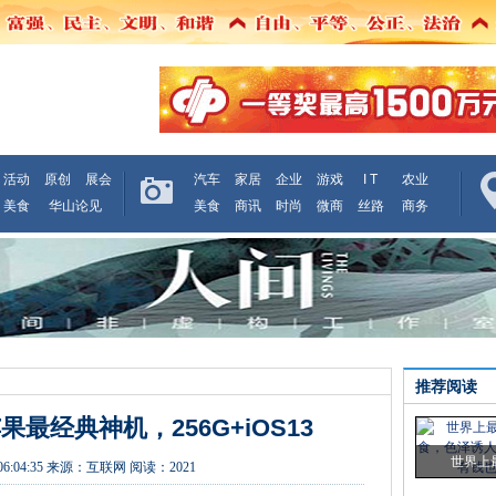
活动
原创
展会
汽车
家居
企业
游戏
I T
农业
美食
华山论见
美食
商讯
时尚
微商
丝路
商务
推荐阅读
苹果最经典神机，256G+iOS13
世界上
06:04:35
来源：
互联网
阅读：2021