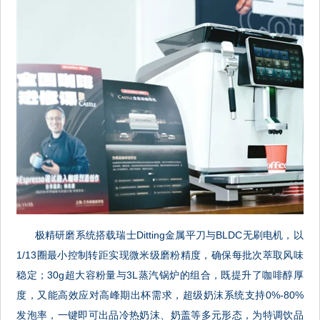
极精研磨系统搭载瑞士Ditting金属平刀与BLDC无刷电机，以
1/13圈最小控制转距实现微米级磨粉精度，确保每批次萃取风味
稳定；30g超大容粉量与3L蒸汽锅炉的组合，既提升了咖啡醇厚
度，又能高效应对高峰期出杯需求，超级奶沫系统支持0%-80%
发泡率，一键即可出品冷热奶沫、奶盖等多元形态，为特调饮品