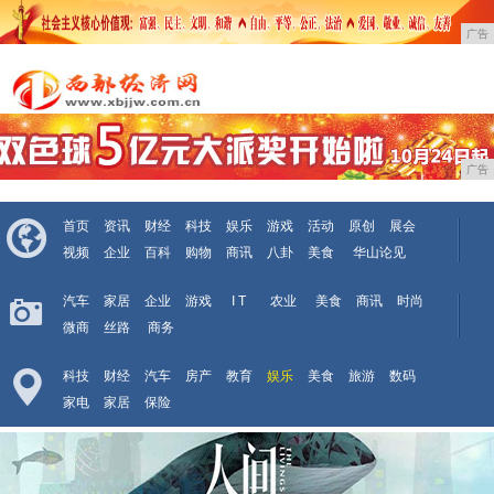
广告
广告
首页
资讯
财经
科技
娱乐
游戏
活动
原创
展会
视频
企业
百科
购物
商讯
八卦
美食
华山论见
汽车
家居
企业
游戏
I T
农业
美食
商讯
时尚
微商
丝路
商务
科技
财经
汽车
房产
教育
娱乐
美食
旅游
数码
家电
家居
保险