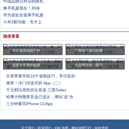
中国品牌日对话丝路乳
换手机趁现在！30余
华为首款全面屏手机麦
小米3新功能：无卡上
随便看看
河北省境内四个特
广西有个湖泊可媲
印度火车真的挂满
北京周边游：国子
分享苹果手机10个省电技巧，早日告别
推荐！冷门但逆天的 App（二）
千元档位高性价比首选 三星Galax
哈弗大狗预售盲盒已送出，潮玩“盒”伙
三分钟看完iPhone 11/App
关于我们
-
联系我们
-
XML地图
-
网站地图
TXT
-
版权声明