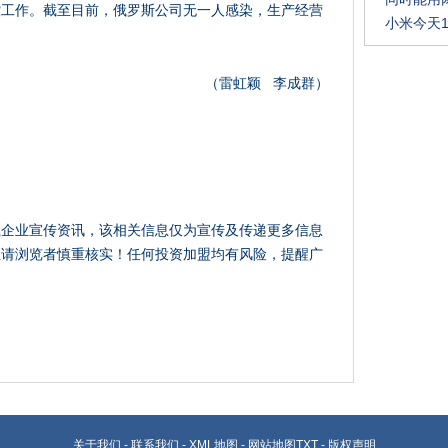
控工作。截至目前，俄罗斯公司无一人感染，生产经营
小米今天
（雷虹颖
李成群
）
载企业宣传资讯，该相关信息仅为宣传及传递更多信息
性请浏览者慎重核实！任何投资加盟均有风险，提醒广
关于我们
-
联系我们
-
XML地图
-
网站地图
TXT
-
版权声明