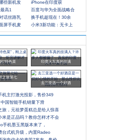
哪些新机发
iPhone在印度获
元最高1
百度与华为全面战略合
对话丝路乳
换手机趁现在！30余
面屏手机麦
小米3新功能：无卡上
的“特色菜
印度火车真的挂满
州之旅第七
去三亚选一个好酒
手机主打激光投影，售价349
ys：中国智能手机销量下滑
之旅，元祖梦蛋糕总是给人惊喜
小米是正品吗？教你怎样才不会
Pro手机墨玉黑版本来了，
台式机升级，内置Radeo
两张电信卡的麦芒7发布，售价