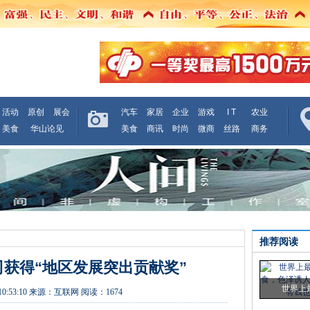
活动
原创
展会
汽车
家居
企业
游戏
I T
农业
美食
华山论见
美食
商讯
时尚
微商
丝路
商务
推荐阅读
获得“地区发展突出贡献奖”
世界上
10:53:10
来源：
互联网
阅读：1674