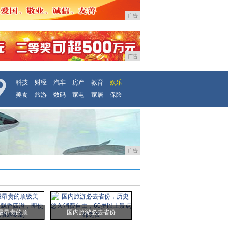
广告
广告
科技
财经
汽车
房产
教育
娱乐
美食
旅游
数码
家电
家居
保险
广告
最昂贵的顶
国内旅游必去省份