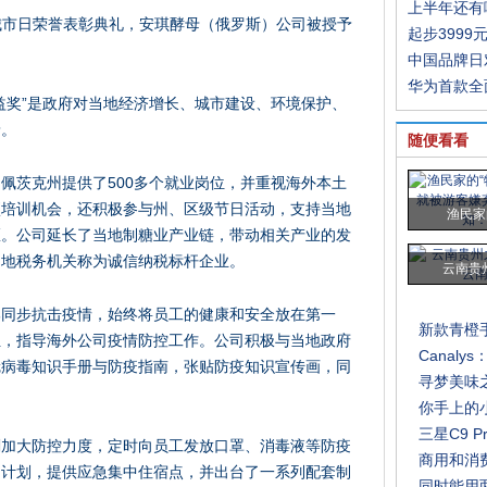
上半年还有
城市日荣誉表彰典礼，安琪酵母（俄罗斯）公司被授予
起步3999
中国品牌日
华为首款全
益奖”是政府对当地经济增长、城市建设、环境保护、
予。
随便看看
利佩茨克州提供了
500多个就业岗位，并重视海外本土
项培训机会，还积极参与州、区级节日活动，支持当地
渔民家
区。公司延长了当地制糖业产业链，带动相关产业的发
当地税务机关称为诚信纳税标杆企业。
云南贵
部同步抗击疫情，始终将员工的健康和安全放在第一
新款青橙
组，指导海外公司疫情防控工作。公司积极与当地政府
Canal
冠病毒知识手册与防疫指南，张贴防疫知识宣传画，同
寻梦美味
你手上的
三星C9 
刻加大防控力度，定时向员工发放口罩、消毒液等防疫
商用和消费
动计划，提供应急集中住宿点，并出台了一系列配套制
同时能用