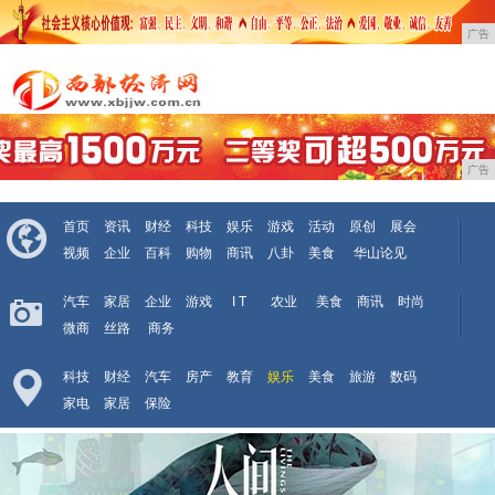
广告
广告
首页
资讯
财经
科技
娱乐
游戏
活动
原创
展会
视频
企业
百科
购物
商讯
八卦
美食
华山论见
汽车
家居
企业
游戏
I T
农业
美食
商讯
时尚
微商
丝路
商务
科技
财经
汽车
房产
教育
娱乐
美食
旅游
数码
家电
家居
保险