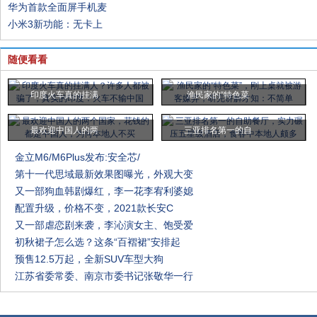
华为首款全面屏手机麦
小米3新功能：无卡上
随便看看
印度火车真的挂满
渔民家的“特色菜
最欢迎中国人的两
三亚排名第一的自
金立M6/M6Plus发布:安全芯/
第十一代思域最新效果图曝光，外观大变
又一部狗血韩剧爆红，李一花李宥利婆媳
配置升级，价格不变，2021款长安C
又一部虐恋剧来袭，李沁演女主、饱受爱
初秋裙子怎么选？这条“百褶裙”安排起
预售12.5万起，全新SUV车型大狗
江苏省委常委、南京市委书记张敬华一行